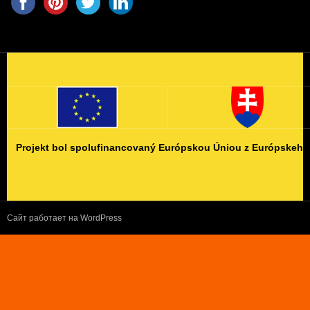
Projekt bol spolufinancovaný Európskou Úniou z Európskeho
Сайт работает на WordPress