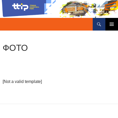
Поиск
Trnava Industrial Park
ПЕРЕЙТИ
К
СОДЕРЖИМОМУ
ФОТО
[Not a valid template]